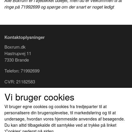
Alle Boxrum er i øjeblikket udlejet, men du er velkommen til at
ringe på 71992699 og spørge om der snart er noget ledigt
Kontaktoplysninger
Boxrum.dk
Hastrupvej 11
7330 Brande
Telefon: 71992699
CVR: 21182583
Vi bruger cookies
Links
Vi bruger egne cookies og cookies fra tredjeparter til at
Handels- og lejebetingelser
personalisere din brugeroplevelse, til markedsføring og til at
Cookies
undersøge, hvordan vores hjemmeside anvendes af besøgende.
Kunde login
Du kan altid tilbagekalde dit samtykke ved at trykke på linket
Om os
'Cookies' nederst på siden.